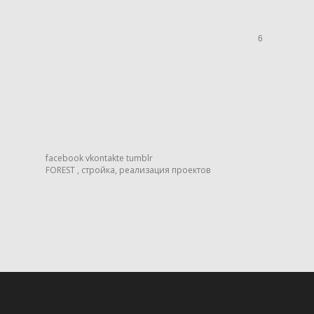
6
facebook
vkontakte
tumblr
FOREST ,
стройка,
реализация проектов