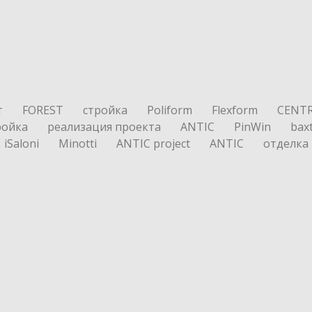
т
FOREST
стройка
Poliform
Flexform
CENT
ройка
реализация проекта
ANTIC
PinWin
bax
iSaloni
Minotti
ANTIC project
ANTIC
отделка