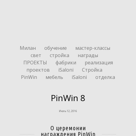
Милан
обучение
мастер-классы
свет
стройка
награды
ПРОЕКТЫ
фабрики
реализация
проектов
iSaloni
Стройка
PinWin
мебель
iSaloni
отделка
PinWin 8
Июль 12, 2016
О церемонии
награждения PinWin