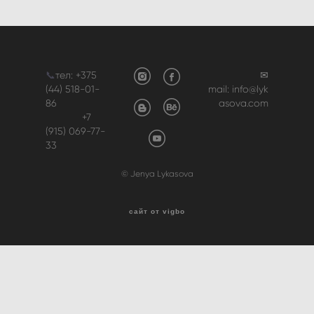
📞
тел:
+375
✉
(44) 518-01-
mail:
info@lyk
86
asova.com
+7
(915) 069-77-
33
© Jenya Lykasova
сайт от vigbo